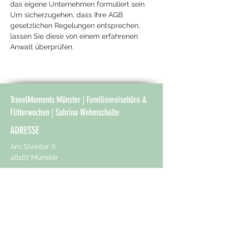
das eigene Unternehmen formuliert sein.
Um sicherzugehen, dass Ihre AGB
gesetzlichen Regelungen entsprechen,
lassen Sie diese von einem erfahrenen
Anwalt überprüfen.
TravelMoments Münster | Familienreisebüro &
Flitterwochen | Sabrina Wehmschulte
ADRESSE
Am Steintor 6
48167 Münster
KONTAKT
+49 (0) 2506 85240
urlaub@travelmoments-muenster.de
ÖFFNUNGSZEITEN