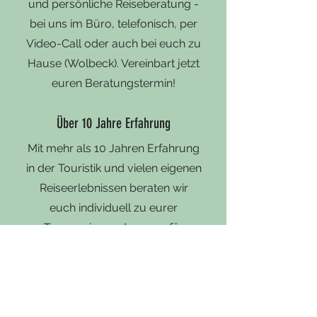
und persönliche Reiseberatung -
bei uns im Büro, telefonisch, per
Video-Call oder auch bei euch zu
Hause (Wolbeck). Vereinbart jetzt
euren Beratungstermin!
Über 10 Jahre Erfahrung
Mit mehr als 10 Jahren Erfahrung
in der Touristik und vielen eigenen
Reiseerlebnissen beraten wir
euch individuell zu eurer
Traumreise und sorgen für
unvergessliche Erlebnisse.